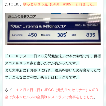
たTOEIC。
やっと８３５点（L450・R385）
とれました。
「TOEICテスト一日２０分間勉強法」の本の御蔭です。目標
スコアを８３０点と書いたのが良かったです。
また大宰府にもお参りに行き、絵馬を書いたのが良かったで
す。こんなにご利益があるとはビックリです。
さて、
１２月２日（日）JPGC（元先生のセミナー）のOB
会で六本木ヒルズの会員制レストランで食事をしました
。