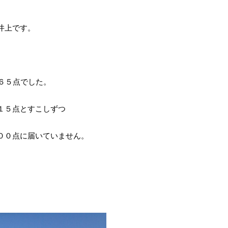
井上です。
５６５点でした。
１５点とすこしずつ
００点に届いていません。