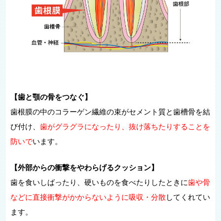
【歯と顎の骨をつなぐ】
歯根膜の中のコラーゲン繊維の束がセメント質と歯槽骨を結
び付け、
歯がグラグラになったり、抜け落ちたりすることを
防いで
います。
【外部からの衝撃をやわらげるクッション】
歯を食いしばったり、硬いものを食べたりしたときに
歯や骨
などに直接衝撃がかからないように吸収・分散
してくれてい
ます。