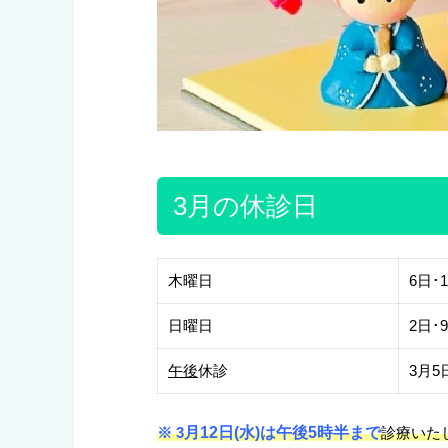
3月の休診日
木曜日
6日･
日曜日
2日･
午後
休診
3月5
※ 3
月12日(水)は午後5時半まで
診療いた