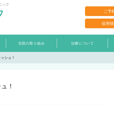
ニック
ご予
採用情
当院の取り組み
治療について
レッシュ！
シュ！